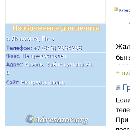
Катег
Жал
быт
+
на
Гр
Если
теле
При 
пояс