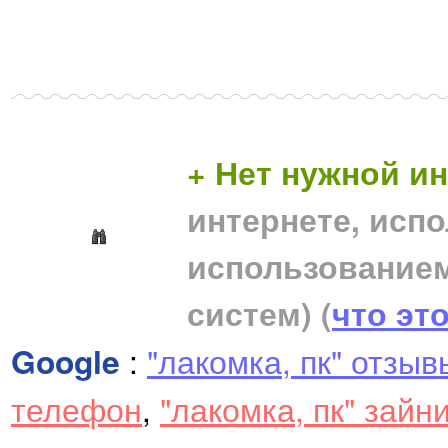
+ Нет нужной 
интернете, исп
использование
систем)
(
что эт
Google
:
"лакомка, пк" отзыв
телефон
,
"лакомка, пк" зайн