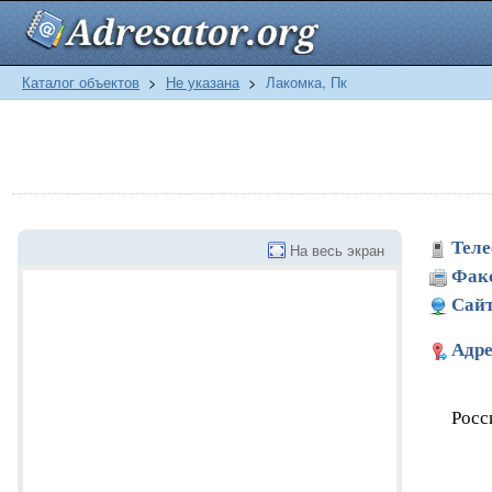
Каталог объектов
>
Не указана
>
Лакомка, Пк
Теле
На весь экран
Фак
Сайт
Адре
Росс