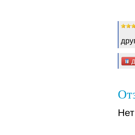
дру
Д
Отз
Нет