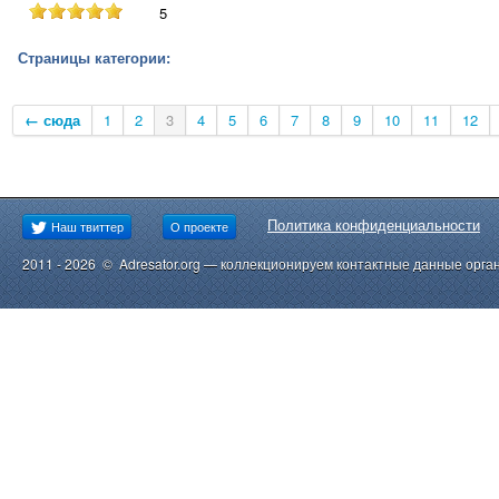
5
Страницы категории:
← сюда
1
2
3
4
5
6
7
8
9
10
11
12
Политика конфиденциальности
Наш твиттер
О проекте
2011 - 2026 © Adresator.org — коллекционируем контактные данные орга