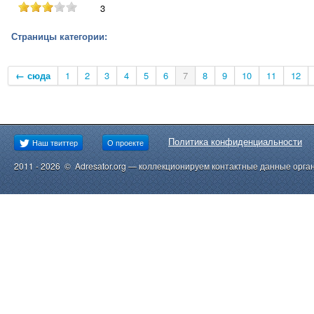
3
Страницы категории:
← сюда
1
2
3
4
5
6
7
8
9
10
11
12
Политика конфиденциальности
Наш твиттер
О проекте
2011 - 2026 © Adresator.org — коллекционируем контактные данные орга