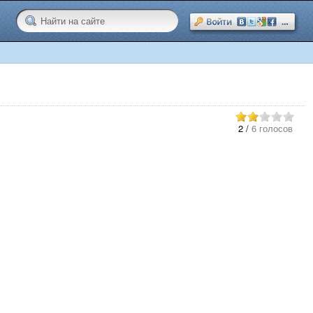
2
/
6 голосов