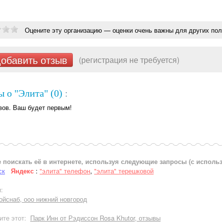
Оцените эту организацию — оценки очень важны для других пол
обавить отзыв
(регистрация не требуется)
 о "Элита" (0)
:
вов. Ваш будет первым!
 поискать её в интернете, используя следующие запросы (с испол
ск
Яндекс
:
"элита" телефон
,
"элита" терешковой
:
ойснаб, ооо нижний новгород
ите этот:
Парк Инн от Рэдиссон Rosa Khutor, отзывы