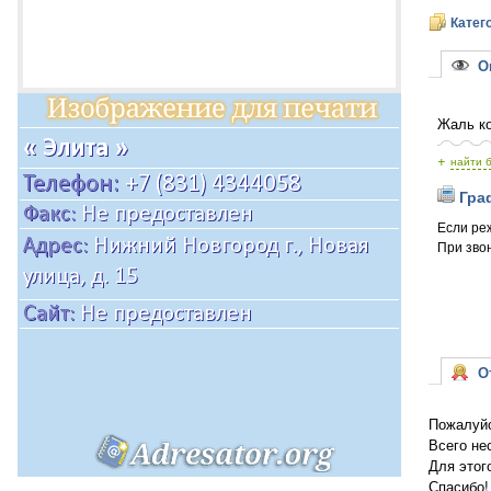
Катег
Оп
Жаль ко
+
найти 
Граф
Если ре
При звон
От
Пожалуйс
Всего не
Для этог
Спасибо!