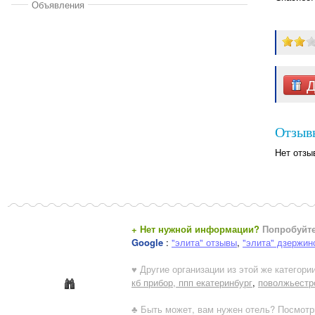
Объявления
Д
Отзывы
Нет отзы
+ Нет нужной информации?
Попробуйте
Google
:
"элита" отзывы
,
"элита" дзержин
♥ Другие организации из этой же категории
кб прибор, ппп екатеринбург
,
поволжьестр
♣ Быть может, вам нужен отель? Посмотр