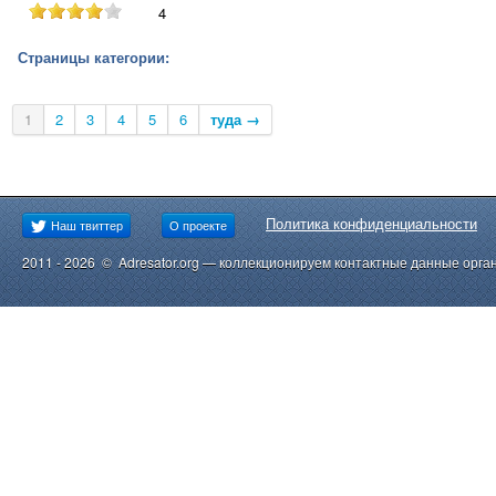
4
Страницы категории:
1
2
3
4
5
6
туда →
Политика конфиденциальности
Наш твиттер
О проекте
2011 - 2026 © Adresator.org — коллекционируем контактные данные орга