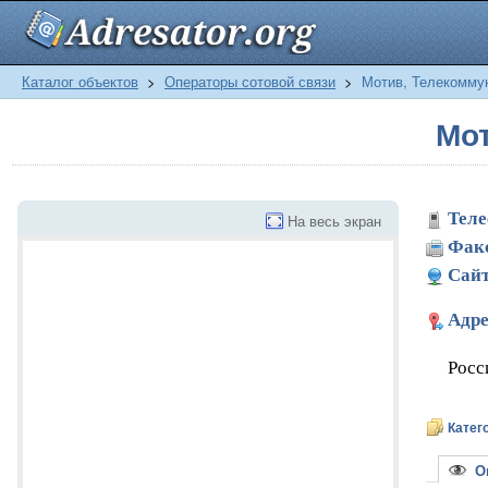
Каталог объектов
>
Операторы сотовой связи
>
Мотив, Телекоммун
Мот
Теле
На весь экран
Фак
Сайт
Адре
Росс
Катег
Оп