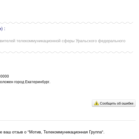
) :
вителей телекоммуникационной сферы Уральского федерального
90000
положен город Екатеринбург.
Сообщить об ошибке
е ваш отзыв о "Мотив, Телекоммуникационная Группа".