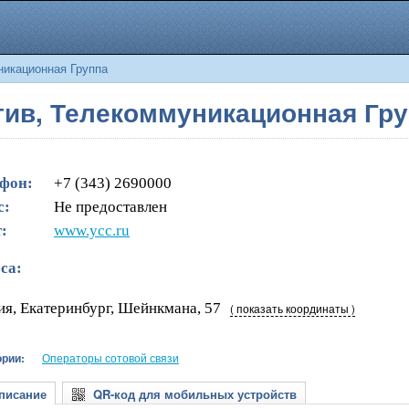
икационная Группа
ив, Телекоммуникационная Гр
фон:
+7 (343) 2690000
с:
Не предоставлен
:
www.ycc.ru
са:
ия, Екатеринбург, Шейнкмана, 57
( показать координаты )
ории:
Операторы сотовой связи
исание
QR-код для мобильных устройств