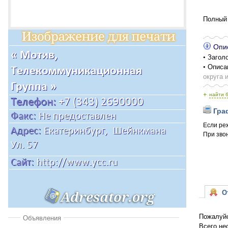
Полный 
Опис
• Заголо
• Описа
округа 
+
найти 
Граф
Если ре
При звон
От
Пожалуйс
Объявления
Всего не