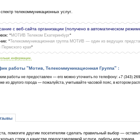
спектр телекоммуникационных услуг.
ание с веб-сайта организации (получено в автоматическом режиме
вок: "
МОТИВ Телеком Екатеринбург
"
ние: "
Телекоммуникационная группа МОТИВ — один из ведущих предста
и Пермского края
"
больше информации.
ик работы "Мотив, Телекоммуникационная Группа" :
жим работы не предоставлен — его можно уточнить по телефону: +7 (343) 26
ке из другого города — пожалуйста, учитывайте часовой пояс, в котором рас
зывы
та, помогите другим посетителям сделать правильный выбор — оставьт
сколько строк о качестве предоставляемой услуги, работы или товара.