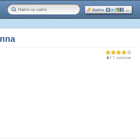
уппа
4
/
7 голосов