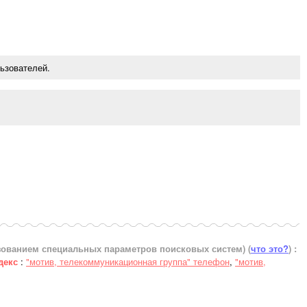
ьзователей.
ьзованием специальных параметров поисковых систем)
(
что это?
) :
декс
:
"мотив, телекоммуникационная группа" телефон
,
"мотив,