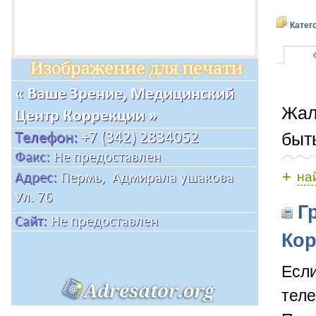
Катег
Жал
быт
+
на
Гр
Кор
Если
теле