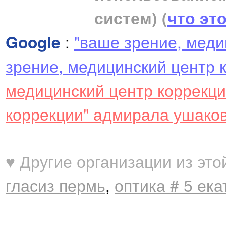
систем)
(
что эт
Google
:
"ваше зрение, меди
зрение, медицинский центр 
медицинский центр коррекц
коррекции" адмирала ушако
♥ Другие организации из это
гласиз пермь
,
оптика # 5 ек