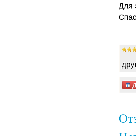
Для 
Спас
дру
Д
От