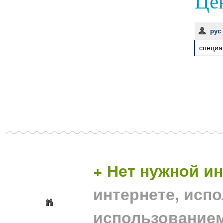
Це
ру
специа
+ Нет нужной 
интернете, исп
использование