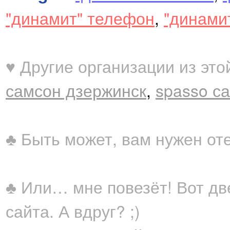
"динамит" телефон
,
"динами
♥ Другие организации из это
самсон дзержинск
,
spasso са
♣ Быть может, вам нужен от
♣ Или… мне повезёт! Вот дв
сайта. А вдруг? ;)