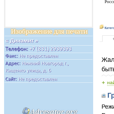
Росс
Катег
Жал
быт
+
на
Гр
Режи