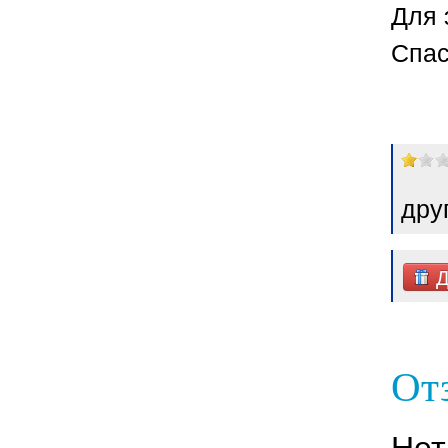
Для 
Спас
дру
Д
От
Нет