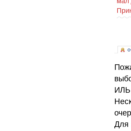
мал 
Прин
От
Пожа
выбо
ИЛЬ
Неск
очер
Для 