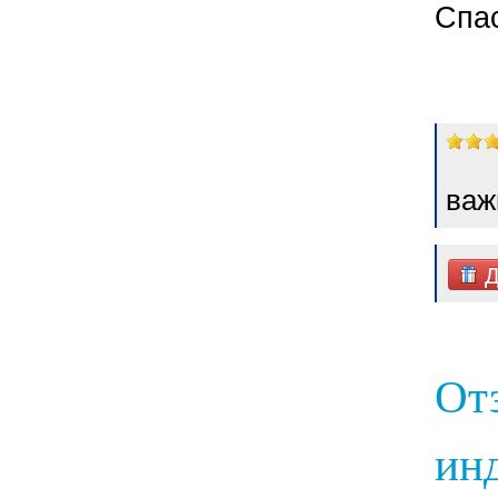
Спа
важ
Д
От
инд