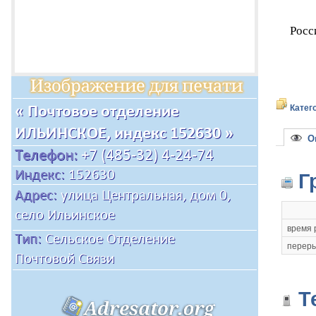
Росс
Катег
Оп
Г
время 
переры
Т