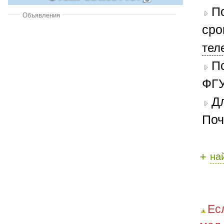
П
Объявления
сро
тел
П
ФГУ
Д
Поч
+
на
Ес