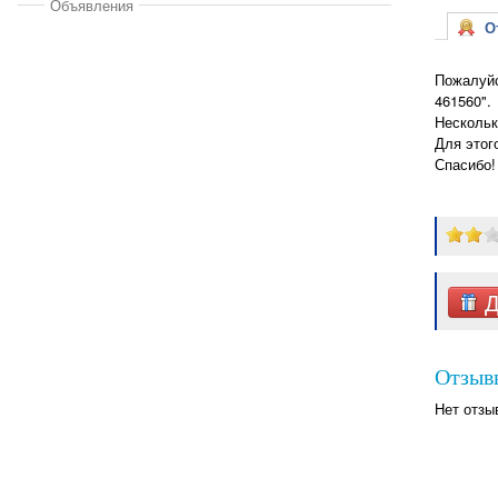
Объявления
От
Пожалуйс
461560".
Нескольк
Для этог
Спасибо!
Д
Отзыв
Нет отзы