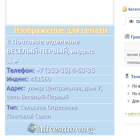
Катег
Оп
Гра
время 
переры
Тел
По в
По 
Для
+
найти 