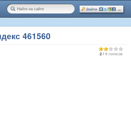
декс 461560
2
/
6 голосов