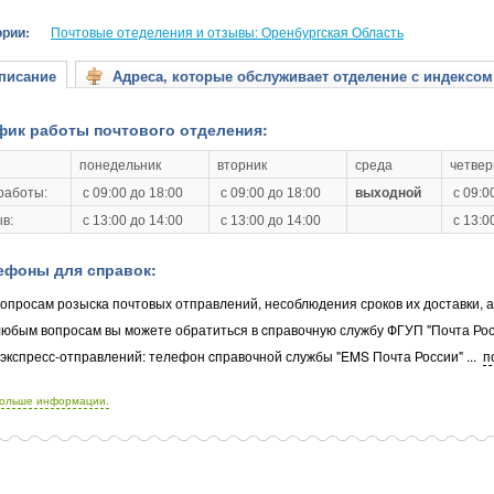
ории:
Почтовые отеделения и отзывы: Оренбургская Область
исание
Адреса, которые обслуживает отделение с индексом
фик работы почтового отделения:
понедельник
вторник
среда
четвер
работы:
с 09:00 до 18:00
с 09:00 до 18:00
выходной
с 09:0
в:
с 13:00 до 14:00
с 13:00 до 14:00
с 13:0
ефоны для справок:
опросам розыска почтовых отправлений, несоблюдения сроков их доставки, 
любым вопросам вы можете обратиться в cправочную службу ФГУП "Почта Рос
 экспресс-отправлений: телефон cправочной службы "EMS Почта России"
...
п
больше информации.