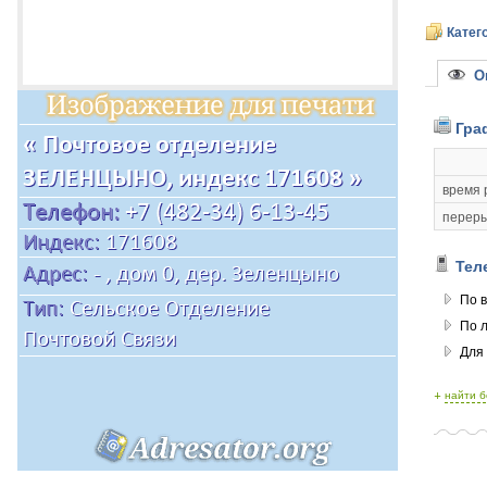
Катег
Оп
Гра
время 
переры
Тел
По в
По 
Для
+
найти 