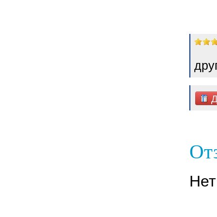
дру
Д
От
Нет