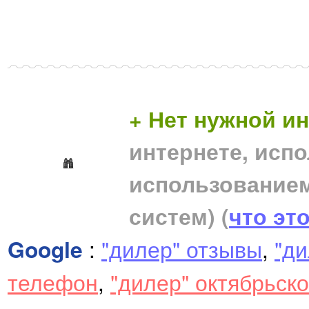
+ Нет нужной 
интернете, исп
использование
систем)
(
что эт
Google
:
"дилер" отзывы
,
"ди
телефон
,
"дилер" октябрьск