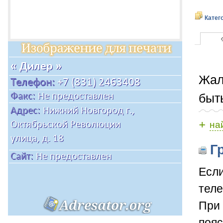
Катег
Жал
быт
+
на
Гр
Если
теле
При 
пояс