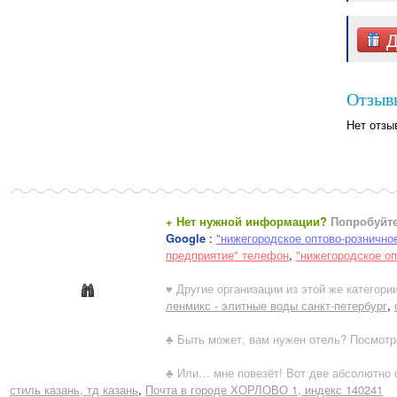
Д
Отзыв
Нет отзы
+ Нет нужной информации?
Попробуйте
Google
:
"нижегородское оптово-рознично
предприятие" телефон
,
"нижегородское оп
♥ Другие организации из этой же категории
ленмикс - элитные воды санкт-петербург
,
♣ Быть может, вам нужен отель? Посмотр
♣ Или… мне повезёт! Вот две абсолютно с
стиль казань, тд казань
,
Почта в городе ХОРЛОВО 1, индекс 140241