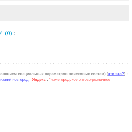
" (0)
:
ьзованием специальных параметров поисковых систем)
(
что это?
) :
нижний новгород
Яндекс
:
"нижегородское оптово-розничное