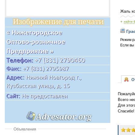
Жаль ко
+
найти 
Граф
Режим р
Если вы
От
Пожалуйс
Всего не
Для этог
Спасибо!
Объявления