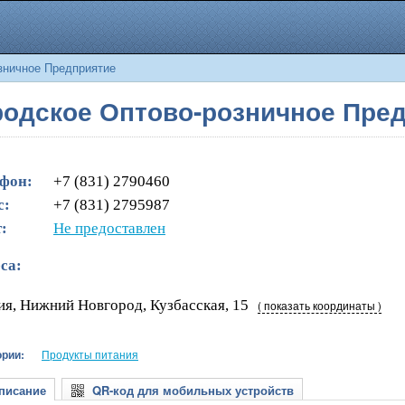
зничное Предприятие
одское Оптово-розничное Пре
фон:
+7 (831) 2790460
с:
+7 (831) 2795987
:
Не предоставлен
са:
ия, Нижний Новгород, Кузбасская, 15
( показать координаты )
ории:
Продукты питания
исание
QR-код для мобильных устройств