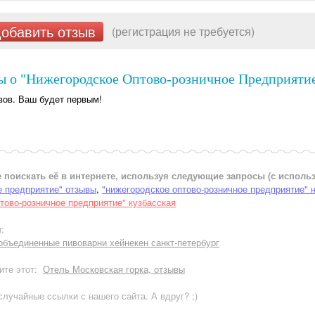
обавить отзыв
(регистрация не требуется)
ы о "Нижегородское Оптово-розничное Предприятие
вов. Ваш будет первым!
 поискать её в интернете, используя следующие запросы (с испол
е предприятие" отзывы
,
"нижегородское оптово-розничное предприятие" 
тово-розничное предприятие" кузбасская
:
объединенные пивоварни хейнекен санкт-петербург
ите этот:
Отель Московская горка, отзывы
лучайные ссылки с нашего сайта. А вдруг? ;)