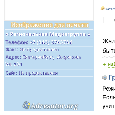
Катег
Жал
быт
+
на
Гр
Режи
Если
учит