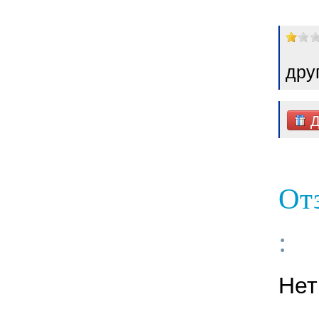
дру
Д
От
:
Нет