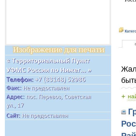
Катег
Жал
быт
+
на
Гр
Рос
Рай