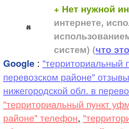
+ Нет нужной 
интернете, исп
использование
систем)
(
что эт
Google
:
"территориальный п
перевозском районе" отзыв
нижегородской обл. в перево
"территориальный пункт уфм
районе" телефон
,
"территор