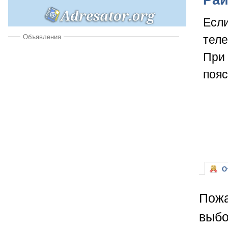
Если
теле
Объявления
При 
пояс
От
Пожа
выбо