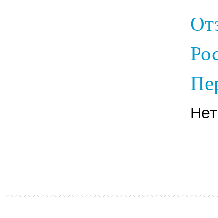
От
Ро
Пер
Нет