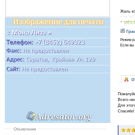
Жаль ко
+
найти 
Граф
Режим р
Если вы
От
Пожалуйс
Всего не
Для этог
Спасибо!
Объявления