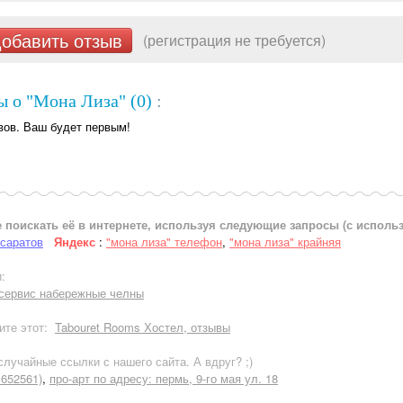
обавить отзыв
(регистрация не требуется)
 о "Мона Лиза" (0)
:
вов. Ваш будет первым!
 поискать её в интернете, используя следующие запросы (с испол
 саратов
Яндекс
:
"мона лиза" телефон
,
"мона лиза" крайняя
:
сервис набережные челны
ите этот:
Tabouret Rooms Хостел, отзывы
лучайные ссылки с нашего сайта. А вдруг? ;)
652561)
,
про-арт по адресу: пермь, 9-го мая ул. 18