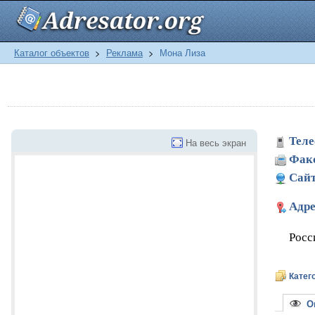
Каталог объектов
>
Реклама
>
Мона Лиза
Теле
На весь экран
Фак
Сайт
Адре
Росс
Катег
Оп