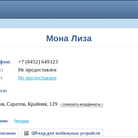
Мона Лиза
фон:
+7 (8452) 649323
с:
Не предоставлен
:
Не предоставлен
са:
ия, Саратов, Крайняя, 129
( показать координаты )
ории:
Реклама
исание
QR-код для мобильных устройств