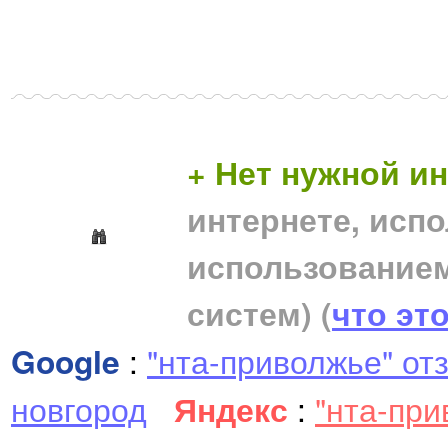
+ Нет нужной 
интернете, исп
использование
систем)
(
что эт
Google
:
"нта-приволжье" от
новгород
Яндекс
:
"нта-пр