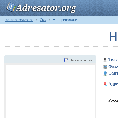
Каталог объектов
>
Сми
>
Нта-приволжье
Н
Теле
На весь экран
Фак
Сайт
Адре
Росс