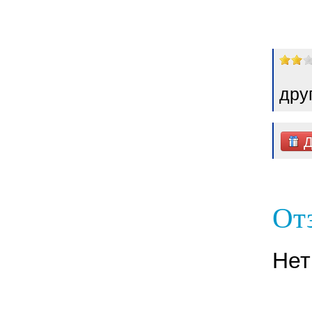
дру
Д
От
Нет