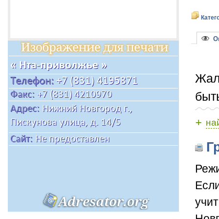
Катег
Оп
Жал
быт
+
на
Гр
Режи
Если
учит
Новг