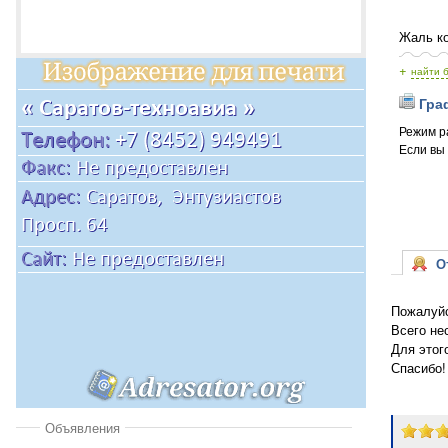
Жаль ко
+
найти 
Граф
Режим р
Если вы
От
Пожалуйс
Всего не
Для этог
Спасибо!
Объявления