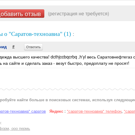
обавить отзыв
(регистрация не требуется)
 о "Саратов-техноавиа" (1)
:
#
нид
Ответить
дежда высшего качества! dcthjccbqcrbq ,h'yl весь Саратовнефтегаз 
 на сайте и сделать заказ - везут быстро, предоплату не просят!
робуйте найти больше в поисковых системах, используя следующи
ратов-техноавиа" саратов
Яндекс
:
"саратов-техноавиа" телефон
,
"сара
:
форм, ооо пермь