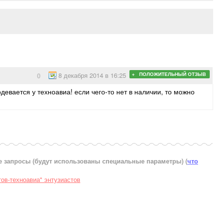
8 декабря 2014 в 16:25
+ ПОЛОЖИТЕЛЬНЫЙ ОТЗЫВ
0
одевается у техноавиа! если чего-то нет в наличии, то можно
е запросы (будут использованы специальные параметры)
(
что
тов-техноавиа" энтузиастов