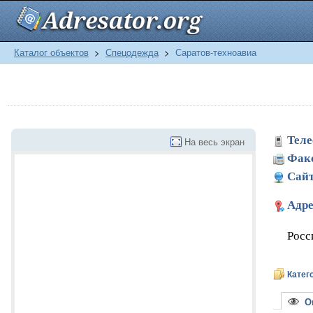
Каталог объектов
>
Спецодежда
>
Саратов-техноавиа
Теле
На весь экран
Фак
Сайт
Адре
Росс
Катег
Оп