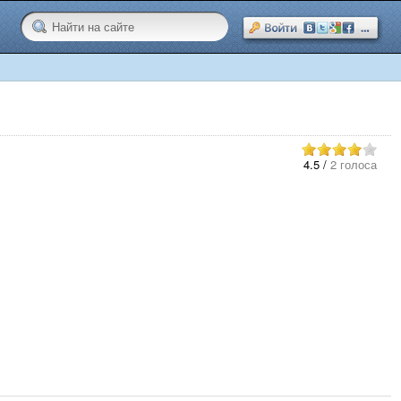
4.5
/
2 голоса