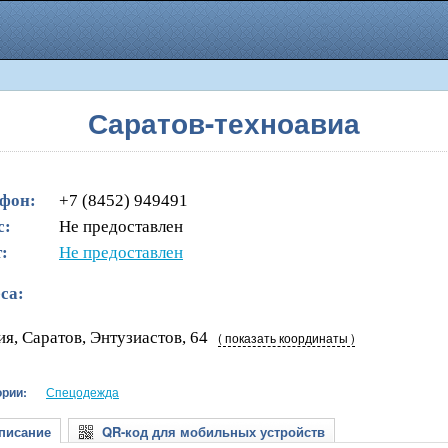
Саратов-техноавиа
фон:
+7 (8452) 949491
с:
Не предоставлен
:
Не предоставлен
са:
ия, Саратов, Энтузиастов, 64
( показать координаты )
ории:
Спецодежда
исание
QR-код для мобильных устройств