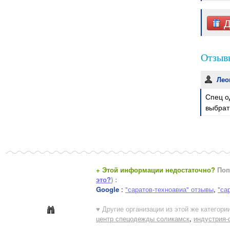
Д
Отзывы
Лео
Спец о
выбрать
+ Этой информации недостаточно?
Поп
это?
) :
Google
:
"саратов-техноавиа" отзывы
,
"са
♥ Другие организации из этой же категории
центр спецодежды соликамск
,
индустрия-