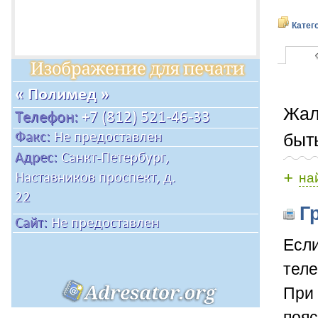
Катег
Жал
быт
+
на
Гр
Если
теле
При 
пояс