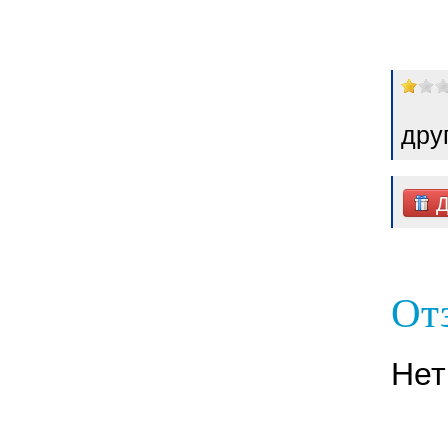
дру
Д
От
Нет