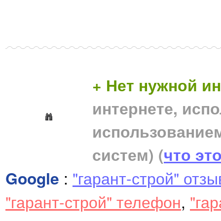
+ Нет нужной 
интернете, исп
использование
систем)
(
что эт
Google
:
"гарант-строй" отз
"гарант-строй" телефон
,
"га