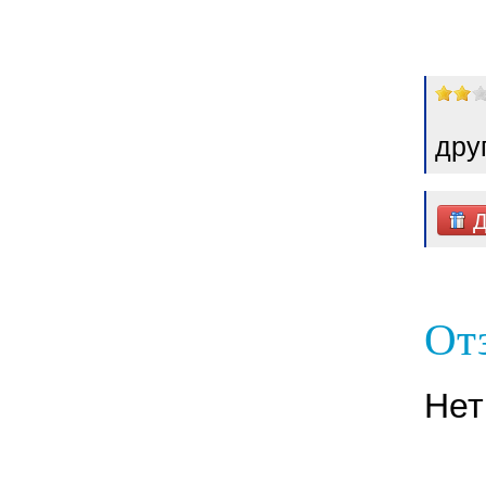
дру
Д
Отз
Нет