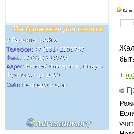
Катег
Жал
быт
+
на
Гр
Режи
Если
учит
Новг