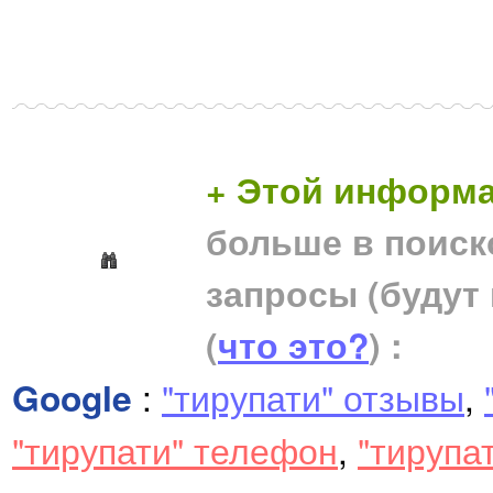
+ Этой информа
больше в поиск
запросы (будут
(
что это?
) :
Google
:
"тирупати" отзывы
,
"тирупати" телефон
,
"тирупа