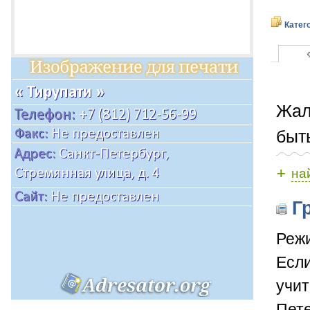
Катег
Жал
быт
+
на
Гр
Режи
Если
учит
Пете