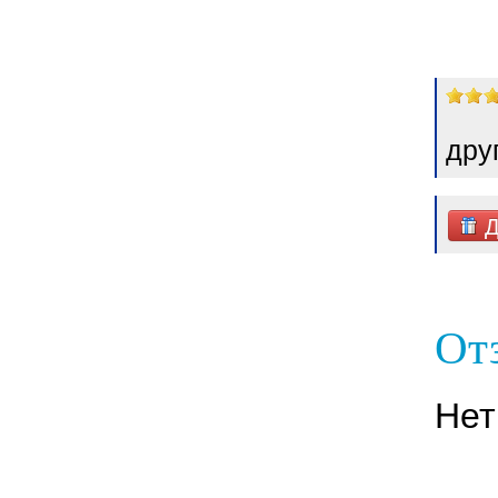
дру
Д
От
Нет