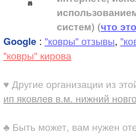
использование
систем)
(
что эт
Google
:
"ковры" отзывы
,
"ко
"ковры" кирова
♥ Другие организации из это
ип яковлев в.м. нижний новг
♣ Быть может, вам нужен от