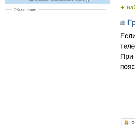
+
на
Объявления
Гр
Если
теле
При 
пояс
От