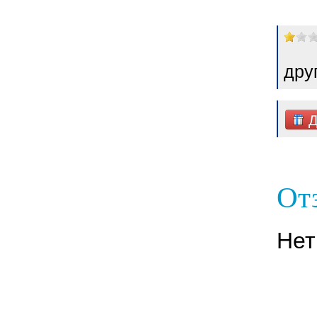
дру
Д
Отз
Нет