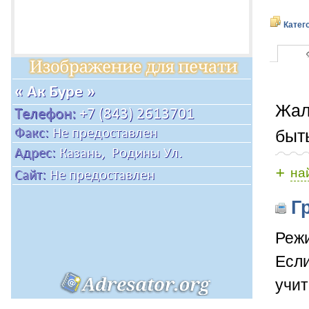
Катег
Жал
быт
+
на
Гр
Режи
Если
учит