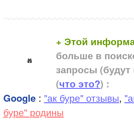
+ Этой информа
больше в поиск
запросы (будут
(
что это?
) :
Google
:
"ак буре" отзывы
,
"а
буре" родины