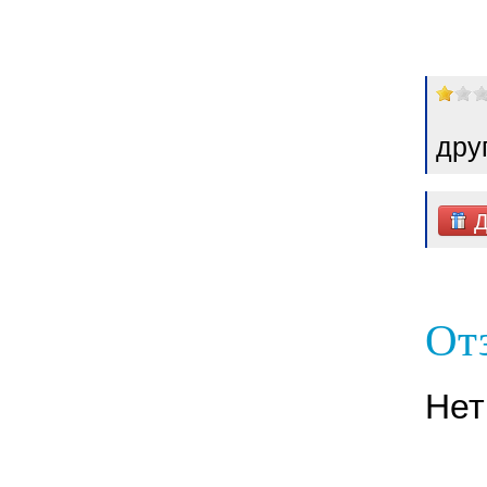
дру
Д
От
Нет