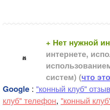
+ Нет нужной 
интернете, исп
использование
систем)
(
что эт
Google
:
"конный клуб" отзы
клуб" телефон
,
"конный клуб