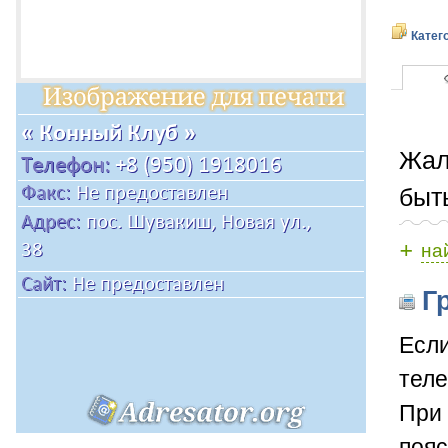
Катег
Жал
быт
+
на
Гр
Если
теле
При 
пояс