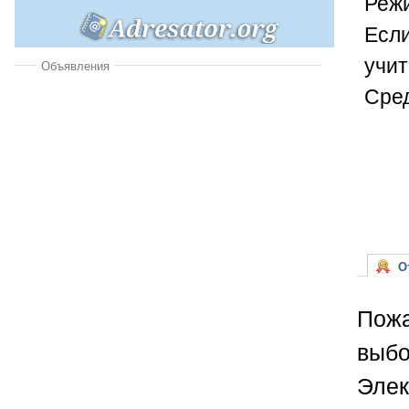
Режи
Если
учит
Объявления
Сре
От
Пожа
выбо
Элек