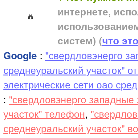
интернете, исп
использование
систем)
(
что эт
Google
:
"свердловэнерго за
среднеуральский участок" о
электрические сети оао сре
:
"свердловэнерго западные 
участок" телефон
,
"свердлов
среднеуральский участок" в