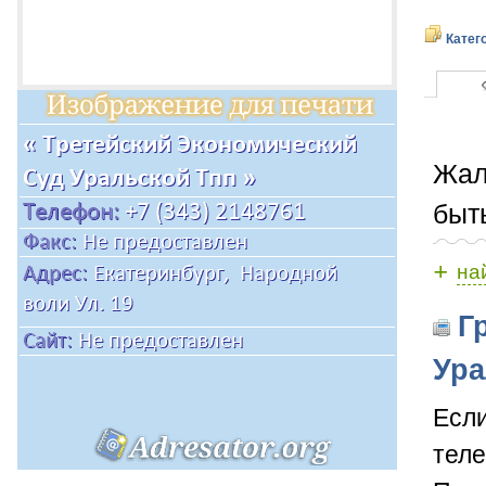
Катег
Жал
быт
+
на
Гр
Ура
Если
теле