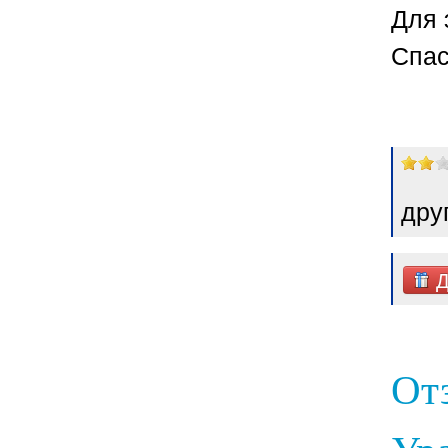
Для 
Спас
дру
Д
От