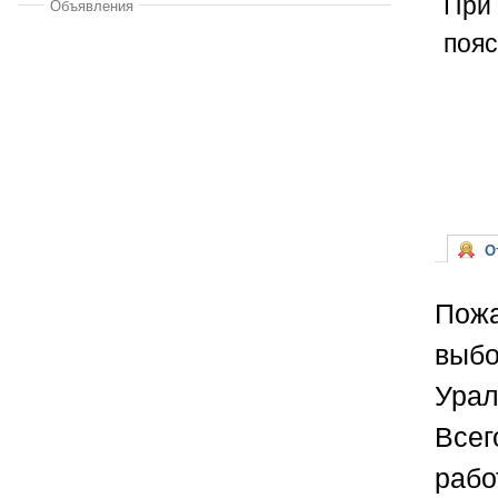
При 
Объявления
пояс
От
Пожа
выбо
Урал
Всег
рабо