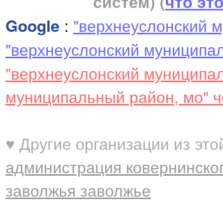
систем)
(
что эт
Google
:
"верхнеуслонский 
"верхнеуслонский муниципал
"верхнеуслонский муниципа
муниципальный район, мо" ч
♥ Другие организации из это
администрация ковернинског
заволжья заволжье