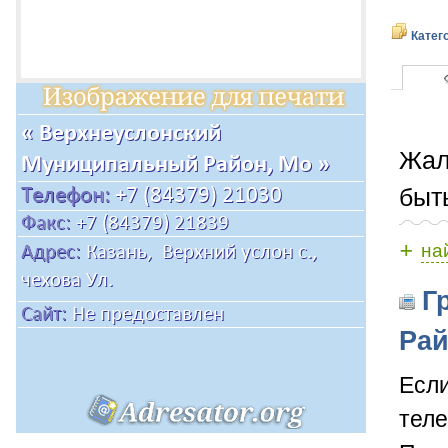
Катег
Жал
быт
+
на
Гр
Рай
Если
теле