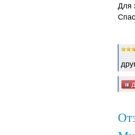
Для 
Спас
дру
Д
От