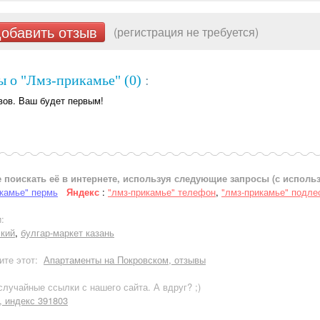
обавить отзыв
(регистрация не требуется)
 о "Лмз-прикамье" (0)
:
вов. Ваш будет первым!
 поискать её в интернете, используя следующие запросы (с испол
камье" пермь
Яндекс
:
"лмз-прикамье" телефон
,
"лмз-прикамье" подле
:
ский
,
булгар-маркет казань
ите этот:
Апартаменты на Покровском, отзывы
лучайные ссылки с нашего сайта. А вдруг? ;)
, индекс 391803