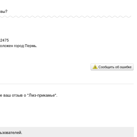
 вы?
92475
положен город Пермь.
Сообщить об ошибке
 ваш отзыв о "Лмз-прикамье".
ьзователей.