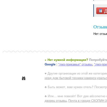
Д
Отзывы
Нет отзы
+ Нет нужной информации?
Попробуйте
Google
:
"лмз-прикамье" отзывы
,
"лмз-при
♥ Другие организации из этой же категории
норд дом бытовой техники каменск-ураль
♣ Быть может, вам нужен отель? Посмотр
♣ Или… мне повезёт! Вот две абсолютно с
дворец отзывы
,
Почта в городе СКОПИН 3