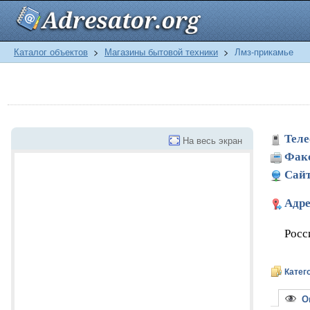
Каталог объектов
>
Магазины бытовой техники
>
Лмз-прикамье
Теле
На весь экран
Фак
Сайт
Адре
Росс
Катег
Оп