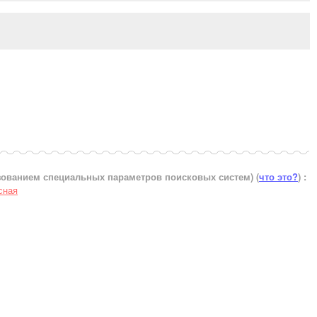
ьзованием специальных параметров поисковых систем)
(
что это?
) :
сная