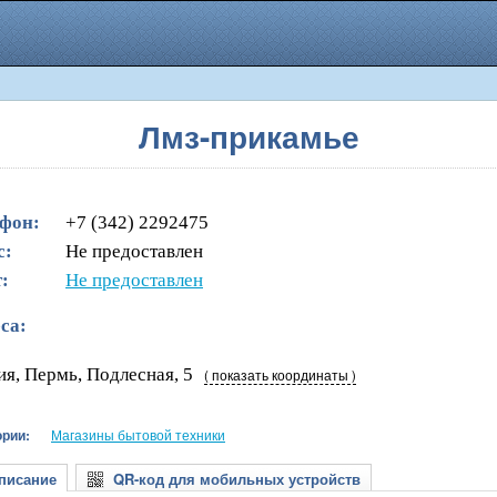
Лмз-прикамье
фон:
+7 (342) 2292475
с:
Не предоставлен
:
Не предоставлен
са:
ия, Пермь, Подлесная, 5
( показать координаты )
ории:
Магазины бытовой техники
исание
QR-код для мобильных устройств