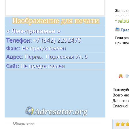
Жаль ко
+
найти 
Граф
Если ре
При звон
От
Пожалуйс
Всего не
Для этог
Спасибо!
Объявления