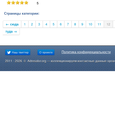
5
Страницы категории:
← сюда
1
2
3
4
5
6
7
8
9
10
11
12
туда →
Политика конфиденциальности
Наш твиттер
О проекте
2011 - 2026 © Adresator.org — коллекционируем контактные данные орга