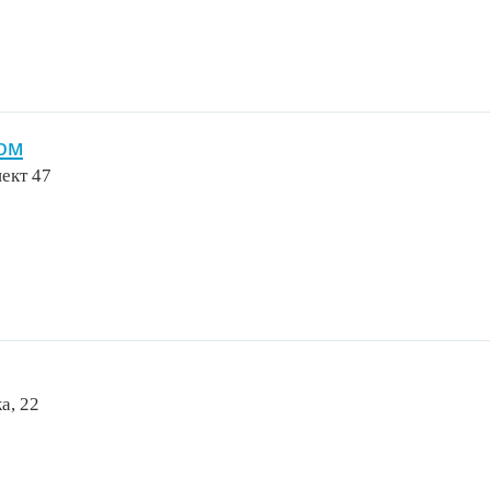
ом
ект 47
а, 22