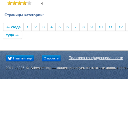
4
Страницы категории:
← сюда
1
2
3
4
5
6
7
8
9
10
11
12
туда →
Политика конфиденциальности
Наш твиттер
О проекте
2011 - 2026 © Adresator.org — коллекционируем контактные данные орга