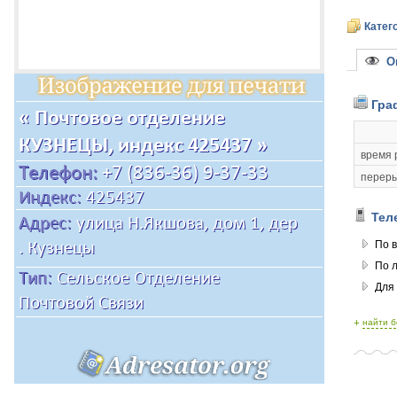
Катег
Оп
Гра
время 
переры
Тел
По в
По 
Для
+
найти 