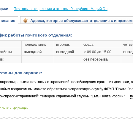
ории:
Почтовые отеделения и отзывы: Республика Марий Эл
исание
Адреса, которые обслуживает отделение с индексом
фик работы почтового отделения:
понедельник
вторник
среда
четве
работы:
выходной
выходной
с 09:00 до 15:00
выхо
в:
без перерыва
ефоны для справок:
опросам розыска почтовых отправлений, несоблюдения сроков их доставки, 
любым вопросам вы можете обратиться в cправочную службу ФГУП "Почта Рос
 экспресс-отправлений: телефон cправочной службы "EMS Почта России"
...
п
больше информации.