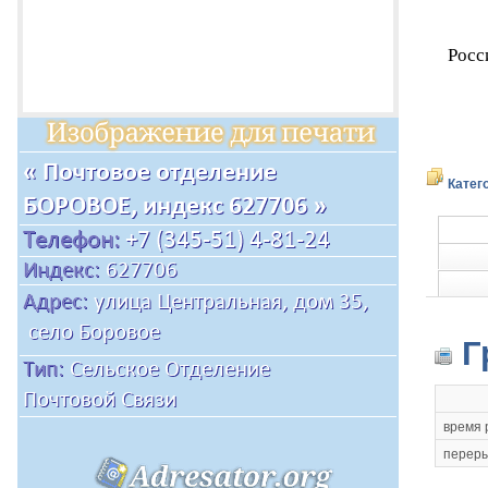
Росс
Катег
Г
время 
переры