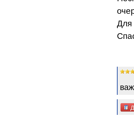
оче
Для 
Спа
важ
Д