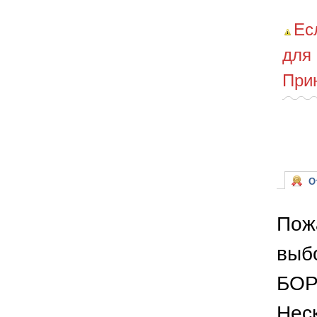
Ес
для
При
От
Пож
выб
БОР
Неск