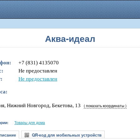
Аква-идеал
фон:
+7 (831) 4135070
с:
Не предоставлен
:
Не предоставлен
са:
ия, Нижний Новгород, Бекетова, 13
( показать координаты )
ории:
Товары для дома
исание
QR-код для мобильных устройств