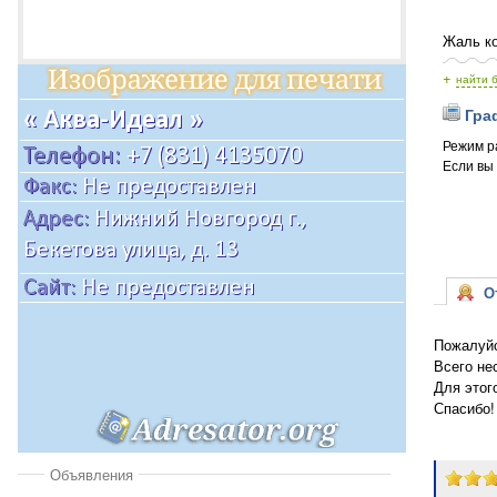
Жаль ко
+
найти 
Граф
Режим р
Если вы
От
Пожалуйс
Всего не
Для этог
Спасибо!
Объявления