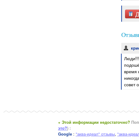
Д
Отзывы
кри
Люди!!!
подошё
время 
никогд
совет 
+ Этой информации недостаточно?
Поп
это?
) :
Google
:
"аква-идеал" отзывы
,
"аква-идеа