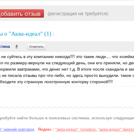
обавить отзыв
(регистрация не требуется)
 о "Аква-идеал" (1)
:
#
стина
Ответить
 не суйтесь в эту компанию никогда!!!! это такие люди.... что хозяй
л по размеру-вернули на следующий день, они его приняли, но день
кормили завтраками, что денег нет т.д. В итоге после скандала и 
а не писала отзывы про что-либо, но здесь просто вынудили. такое
обходите эту странную лохотронную конторку стороной!!!!
робуйте найти больше в поисковых системах, используя следующи
л" нижний новгород
Яндекс
:
"аква-идеал" телефон
,
"аква-идеал" бекет