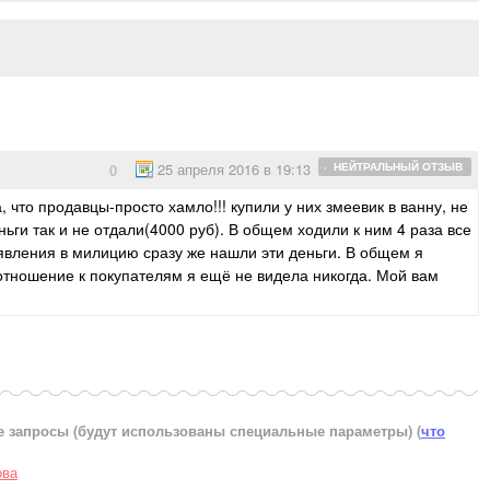
25 апреля 2016 в 19:13
· НЕЙТРАЛЬНЫЙ ОТЗЫВ
0
ка, что продавцы-просто хамло!!! купили у них змеевик в ванну, не
ги так и не отдали(4000 руб). В общем ходили к ним 4 раза все
заявления в милицию сразу же нашли эти деньги. В общем я
 отношение к покупателям я ещё не видела никогда. Мой вам
е запросы (будут использованы специальные параметры)
(
что
ова