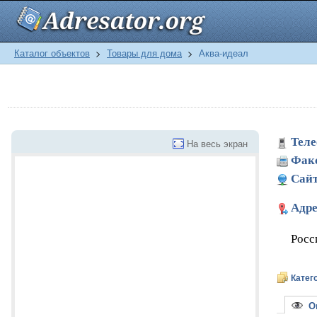
Каталог объектов
>
Товары для дома
>
Аква-идеал
Теле
На весь экран
Фак
Сайт
Адре
Росс
Катег
Оп