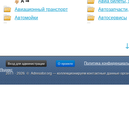
А ⇒
Авиа билеты,
Авиационный транспорт
Автозапчасти,
Автомойки
Автосервисы
Автошколы
Агентства не
Аквапарки
Аквариумы
Антикварные магазины
Аптеки. оптик
Аренда автомобилей
Аренда кварт
Аренда офисов
Аренда склад
Политика конфиденциаль
Вход для администрации
О проекте
Аренда
Архитектурно
Яндекс
2011 - 2026 © Adresator.org — коллекционируем контактные данные орга
Аттракционы
Аудит
Аукционы. торги.
Б ⇒
Бани, cауны
Бары, пабы
Бассейны пла
Бизнес-центры
Бильярдные
Боулинг
Бти