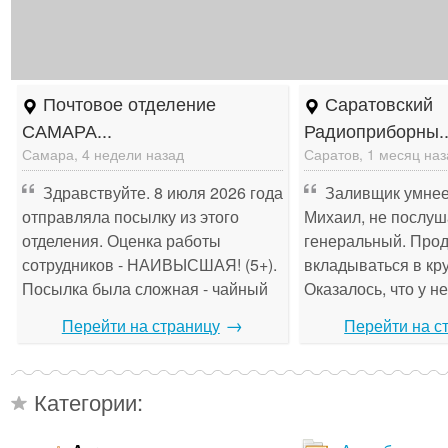
Почтовое отделение
Саратовский
САМАРА...
Радиоприборны..
Самара, 4 недели назад
Саратов, 1 месяц наз
Здравствуйте. 8 июля 2026 года
Заливщик умнее
отправляла посылку из этого
Михаил, не послуш
отделения. Оценка работы
генеральный. Про
сотрудников - НАИВЫСШАЯ! (5+).
вкладываться в кр
Посылка была сложная - чайный
Оказалось, что у не
сервиз на 12 персон. Помогали в
коллекция. Теперь 
→
Перейти на страницу
Перейти на с
упаковке несколько сотрудников,
Ты был прав, Миш
которые в т...
Категории: